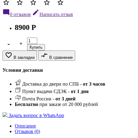
star_border
star_border
star_border
star_border
star_border
mode_comment
edit
0 отзывов
Написать отзыв
8900 Р
Купить
favorite_border
compare_arrows
В закладки
В сравнение
Условия доставки
Доставка до двери по СПБ -
от 3 часов
Пункт выдачи СДЭК -
от 1 дня
Почта России -
от 3 дней
Бесплатно
при заказе от 20 000 рублей
Задать вопрос в WhatsApp
Описание
Отзывов (0)