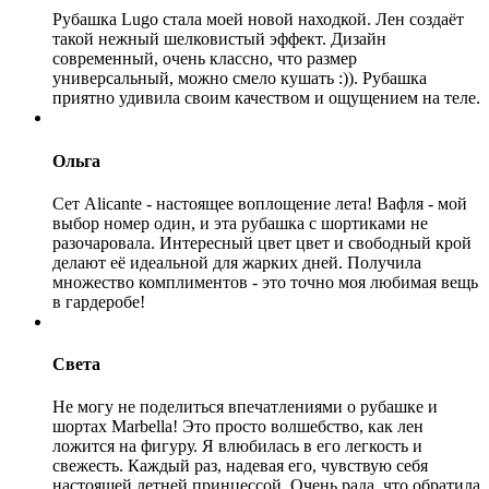
Рубашка Lugo стала моей новой находкой. Лен создаёт
такой нежный шелковистый эффект. Дизайн
современный, очень классно, что размер
универсальный, можно смело кушать :)). Рубашка
приятно удивила своим качеством и ощущением на теле.
Ольга
Сет Alicante - настоящее воплощение лета! Вафля - мой
выбор номер один, и эта рубашка с шортиками не
разочаровала. Интересный цвет цвет и свободный крой
делают её идеальной для жарких дней. Получила
множество комплиментов - это точно моя любимая вещь
в гардеробе!
Света
Не могу не поделиться впечатлениями о рубашке и
шортах Marbella! Это просто волшебство, как лен
ложится на фигуру. Я влюбилась в его легкость и
свежесть. Каждый раз, надевая его, чувствую себя
настоящей летней принцессой. Очень рада, что обратила