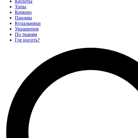
Кюлоты
Топы
Кимоно
Панамы
Купальники
Украшения
По тканям
Где носить?