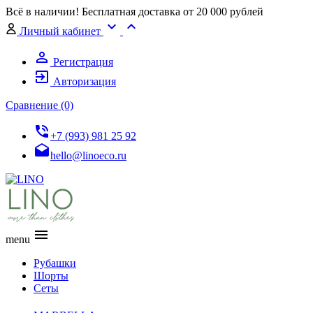
Всё в наличии! Бесплатная доставка от 20 000 рублей
expand_more
expand_less
Личный кабинет
person_outline
Регистрация
exit_to_app
Авторизация
Сравнение (0)
phone_in_talk
+7 (993) 981 25 92
drafts
hello@linoeco.ru
menu
menu
Рубашки
Шорты
Сеты