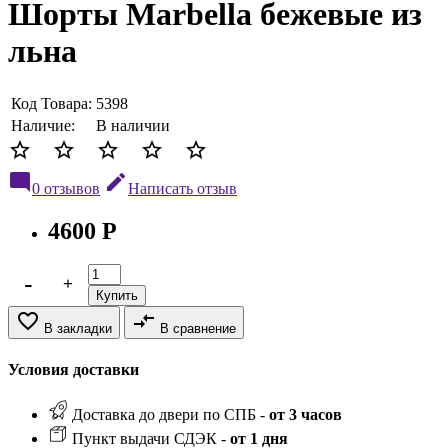
Шорты Marbella бежевые из
льна
Код Товара:
5398
Наличие:
В наличии
star_border
star_border
star_border
star_border
star_border
mode_comment
edit
0 отзывов
Написать отзыв
4600 Р
Купить
favorite_border
compare_arrows
В закладки
В сравнение
Условия доставки
Доставка до двери по СПБ -
от 3 часов
Пункт выдачи СДЭК -
от 1 дня