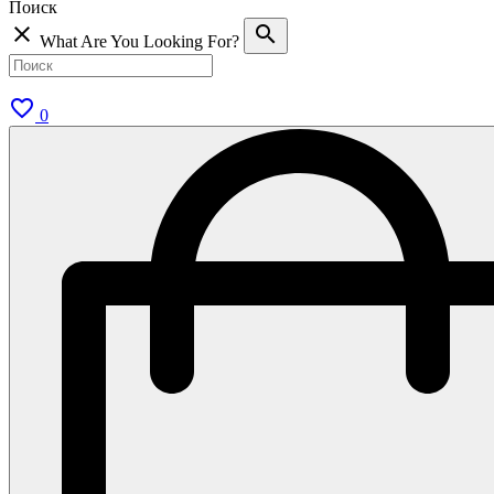
Поиск
close
search
What Are You Looking For?
favorite_border
0