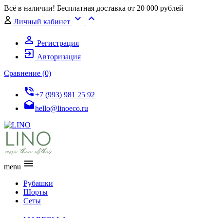
Всё в наличии! Бесплатная доставка от 20 000 рублей
expand_more
expand_less
Личный кабинет
person_outline
Регистрация
exit_to_app
Авторизация
Сравнение (0)
phone_in_talk
+7 (993) 981 25 92
drafts
hello@linoeco.ru
menu
menu
Рубашки
Шорты
Сеты