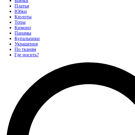
Брюки
Платья
Юбки
Кюлоты
Топы
Кимоно
Панамы
Купальники
Украшения
По тканям
Где носить?